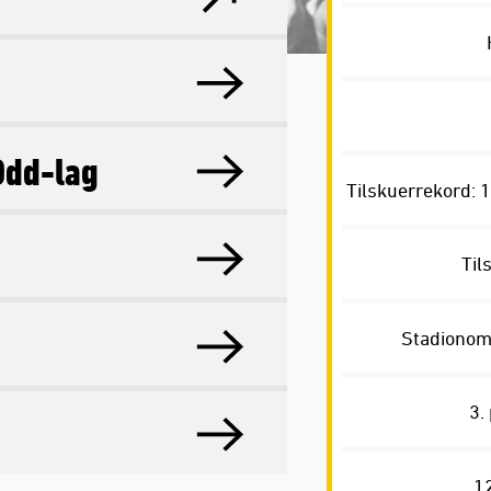
Odd-lag
Tilskuerrekord: 
Til
Stadionom
3.
12